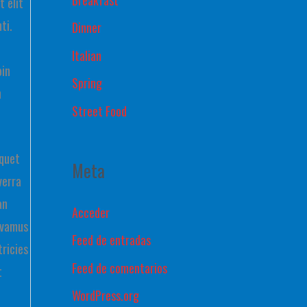
t elit
ti.
Dinner
Italian
oin
Spring
n
Street Food
iquet
Meta
verra
an
Acceder
Vivamus
Feed de entradas
tricies
Feed de comentarios
t
WordPress.org