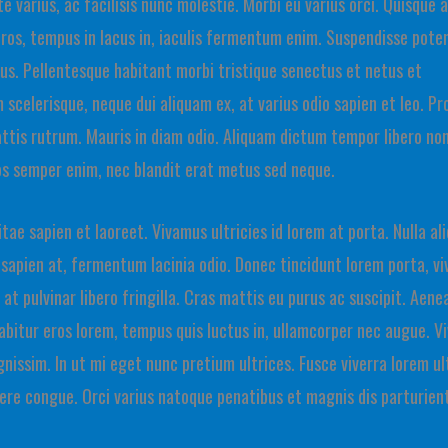
 varius, ac facilisis nunc molestie. Morbi eu varius orci. Quisque a
ros, tempus in lacus in, iaculis fermentum enim. Suspendisse poten
bus. Pellentesque habitant morbi tristique senectus et netus et
scelerisque, neque dui aliquam ex, at varius odio sapien et leo. Pr
ttis rutrum. Mauris in diam odio. Aliquam dictum tempor libero no
eros semper enim, nec blandit erat metus sed neque.
ae sapien et laoreet. Vivamus ultricies id lorem at porta. Nulla al
 sapien at, fermentum lacinia odio. Donec tincidunt lorem porta, vi
at pulvinar libero fringilla. Cras mattis eu purus ac suscipit. Aene
urabitur eros lorem, tempus quis luctus in, ullamcorper nec augue. 
nissim. In ut mi eget nunc pretium ultrices. Fusce viverra lorem ul
osuere congue. Orci varius natoque penatibus et magnis dis parturien