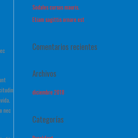
Sodales cursus mauris.
Etiam sagittis ornare est
Comentarios recientes
nec
Archivos
unt
citudin
diciembre 2018
avida.
ro nec
Categorías
Breakfast