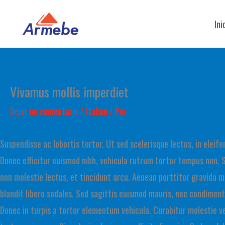
Ir
Ini
al
contenido
Vivamus mollis imperdiet
Dejar un comentario
/
Italian
/ Por
Suspendisse ac lobortis tortor. Ut sed scelerisque lectus, in eleife
Donec efficitur euismod nibh, vehicula rutrum tortor tempus non. 
non molestie lectus, et tincidunt arcu. Aenean porttitor gravida ma
blandit libero sodales. Sed sagittis euismod mauris, nec condiment
Donec in turpis a tortor elementum vehicula. Curabitur molestie v