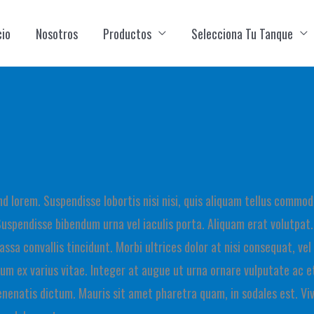
cio
Nosotros
Productos
Selecciona Tu Tanque
nd lorem. Suspendisse lobortis nisi nisi, quis aliquam tellus commod
Suspendisse bibendum urna vel iaculis porta. Aliquam erat volutpat
ssa convallis tincidunt. Morbi ultrices dolor at nisi consequat, vel
um ex varius vitae. Integer at augue ut urna ornare vulputate ac et
enenatis dictum. Mauris sit amet pharetra quam, in sodales est. V