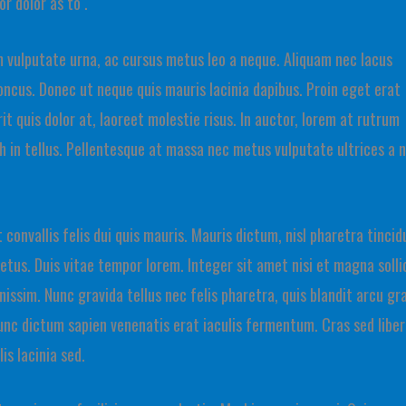
or dolor as to .
uam vulputate urna, ac cursus metus leo a neque. Aliquam nec lacus
oncus. Donec ut neque quis mauris lacinia dapibus. Proin eget erat
it quis dolor at, laoreet molestie risus. In auctor, lorem at rutrum
ibh in tellus. Pellentesque at massa nec metus vulputate ultrices a 
 convallis felis dui quis mauris. Mauris dictum, nisl pharetra tincid
etus. Duis vitae tempor lorem. Integer sit amet nisi et magna solli
ignissim. Nunc gravida tellus nec felis pharetra, quis blandit arcu gr
Nunc dictum sapien venenatis erat iaculis fermentum. Cras sed libe
is lacinia sed.