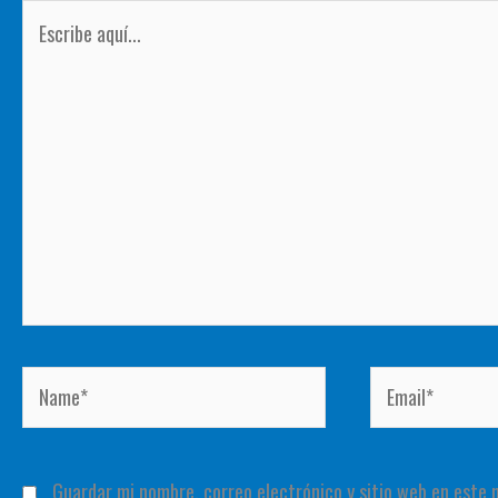
Escribe
aquí...
Name*
Email*
Guardar mi nombre, correo electrónico y sitio web en este