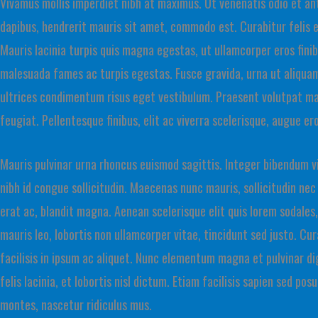
Vivamus mollis imperdiet nibh at maximus. Ut venenatis odio et ante
dapibus, hendrerit mauris sit amet, commodo est. Curabitur felis e
Mauris lacinia turpis quis magna egestas, ut ullamcorper eros fini
malesuada fames ac turpis egestas. Fusce gravida, urna ut aliquam 
ultrices condimentum risus eget vestibulum. Praesent volutpat ma
feugiat. Pellentesque finibus, elit ac viverra scelerisque, augue 
Mauris pulvinar urna rhoncus euismod sagittis. Integer bibendum vit
nibh id congue sollicitudin. Maecenas nunc mauris, sollicitudin nec
erat ac, blandit magna. Aenean scelerisque elit quis lorem sodales, 
mauris leo, lobortis non ullamcorper vitae, tincidunt sed justo. C
facilisis in ipsum ac aliquet. Nunc elementum magna et pulvinar dig
felis lacinia, et lobortis nisl dictum. Etiam facilisis sapien sed p
montes, nascetur ridiculus mus.