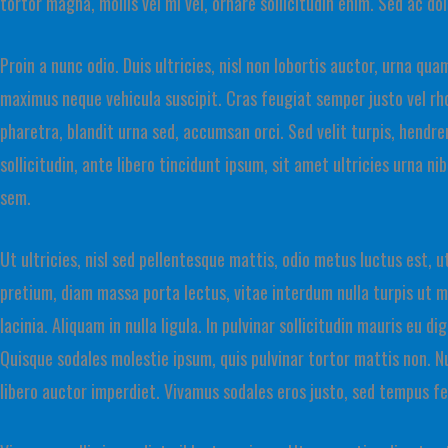
tortor magna, mollis vel mi vel, ornare sollicitudin enim. Sed ac dol
Proin a nunc odio. Duis ultricies, nisl non lobortis auctor, urna q
maximus neque vehicula suscipit. Cras feugiat semper justo vel rh
pharetra, blandit urna sed, accumsan orci. Sed velit turpis, hendrer
sollicitudin, ante libero tincidunt ipsum, sit amet ultricies urna n
sem.
Ut ultricies, nisl sed pellentesque mattis, odio metus luctus est, ut
pretium, diam massa porta lectus, vitae interdum nulla turpis ut m
lacinia. Aliquam in nulla ligula. In pulvinar sollicitudin mauris eu d
Quisque sodales molestie ipsum, quis pulvinar tortor mattis non. 
libero auctor imperdiet. Vivamus sodales eros justo, sed tempus fel