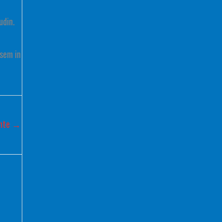
udin.
 sem in
ente
→